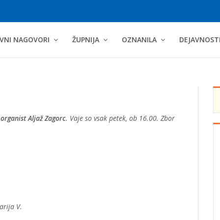
VNI NAGOVORI
ŽUPNIJA
OZNANILA
DEJAVNOST
n
organist Aljaž Zagorc
. Vaje so vsak petek, ob 16.00. Zbor
rija V.