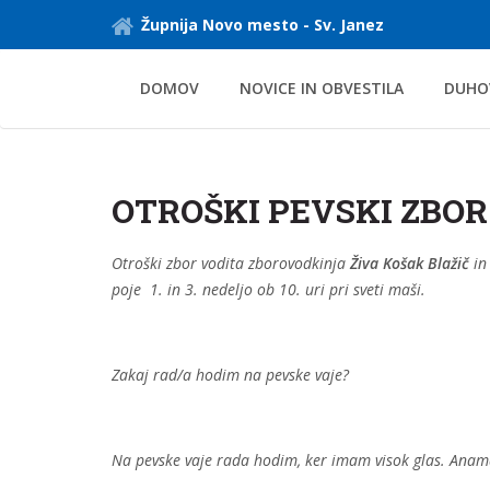
Župnija Novo mesto - Sv. Janez
DOMOV
NOVICE IN OBVESTILA
DUHO
OTROŠKI PEVSKI ZBOR
Otroški zbor vodita zborovodkinja
Živa Košak Blažič
i
poje 1. in 3. nedeljo ob 10. uri pri sveti maši.
Zakaj rad/a hodim na pevske vaje?
Na pevske vaje rada hodim, ker imam visok glas. Anama