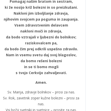
Pomagaj našim bratom in sestram,
ki že nosijo križ bolezni in so preizkušani.
Nakloni jim izboljšanje zdravja,
njihovim svojcem pa poguma in zaupanja.
Vsem zdravstvenim delavcem
nakloni moči in zdravja,
da bodo vztrajali v ljubezni do bolnikov;
raziskovalcem pa,
da bodo čim prej odkrili uspešno zdravilo.
Nam in vsemu svetu daj svoj blagoslov,
da bomo rešeni bolezni
in se ti bomo mogli
s tvojo Cerkvijo zahvaljevati.
Amen.
Sv. Marija, zdravje bolnikov – prosi za nas.
Sv. Rok, zavetnik zoper kužne bolezni – prosi za
nas.
Vsi božji svetniki in svetnice – prosite za nas.