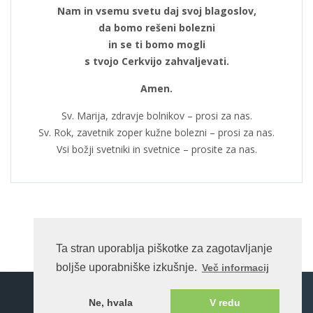
Nam in vsemu svetu daj svoj blagoslov,
da bomo rešeni bolezni
in se ti bomo mogli
s tvojo Cerkvijo zahvaljevati.
Amen.
Sv. Marija, zdravje bolnikov – prosi za nas.
Sv. Rok, zavetnik zoper kužne bolezni – prosi za nas.
Vsi božji svetniki in svetnice – prosite za nas.
Ta stran uporablja piškotke za zagotavljanje
boljše uporabniške izkušnje.
Več informacij
Spletna stran na enotnem portalu ©rkc.si cms.
Ne, hvala
V redu
2026 Vse pravice pridržane.
Pogoji uporabe