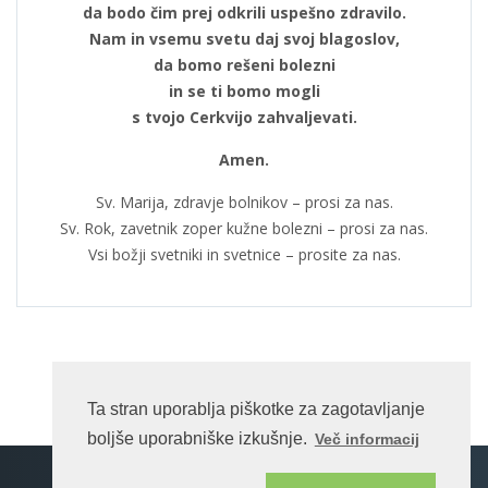
da bodo čim prej odkrili uspešno zdravilo.
Nam in vsemu svetu daj svoj blagoslov,
da bomo rešeni bolezni
in se ti bomo mogli
s tvojo Cerkvijo zahvaljevati.
Amen.
Sv. Marija, zdravje bolnikov – prosi za nas.
Sv. Rok, zavetnik zoper kužne bolezni – prosi za nas.
Vsi božji svetniki in svetnice – prosite za nas.
Ta stran uporablja piškotke za zagotavljanje
boljše uporabniške izkušnje.
Več informacij
Spletna stran na enotnem portalu ©rkc.si cms.