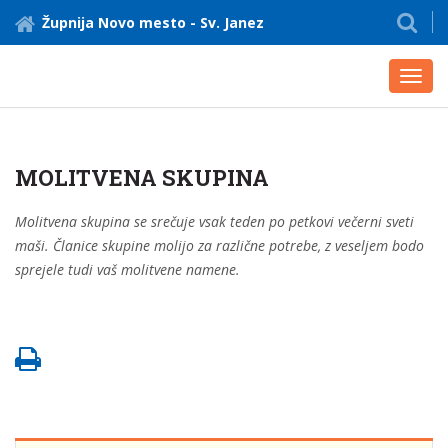
Župnija Novo mesto - Sv. Janez
Toggl
navig
MOLITVENA SKUPINA
Molitvena skupina se srečuje vsak teden po petkovi večerni sveti
maši. Članice skupine molijo za različne potrebe, z veseljem bodo
sprejele tudi vaš molitvene namene.