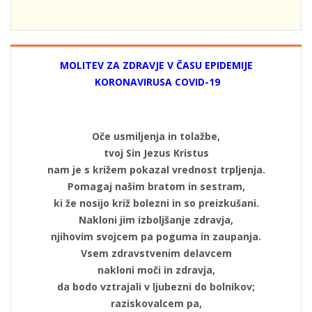
MOLITEV ZA ZDRAVJE V ČASU EPIDEMIJE
KORONAVIRUSA COVID-19
Oče usmiljenja in tolažbe,
tvoj Sin Jezus Kristus
nam je s križem pokazal vrednost trpljenja.
Pomagaj našim bratom in sestram,
ki že nosijo križ bolezni in so preizkušani.
Nakloni jim izboljšanje zdravja,
njihovim svojcem pa poguma in zaupanja.
Vsem zdravstvenim delavcem
nakloni moči in zdravja,
da bodo vztrajali v ljubezni do bolnikov;
raziskovalcem pa,