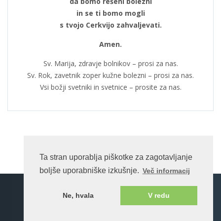
da bomo rešeni bolezni
in se ti bomo mogli
s tvojo Cerkvijo zahvaljevati.
Amen.
Sv. Marija, zdravje bolnikov – prosi za nas.
Sv. Rok, zavetnik zoper kužne bolezni – prosi za nas.
Vsi božji svetniki in svetnice – prosite za nas.
Ta stran uporablja piškotke za zagotavljanje
boljše uporabniške izkušnje.
Več informacij
Spletna stran na enotnem portalu ©rkc.si cms.
Ne, hvala
V redu
2026 Vse pravice pridržane.
Pogoji uporabe
Katoliška Cerkev v Sloveniji
Bogoslužje Cerkve