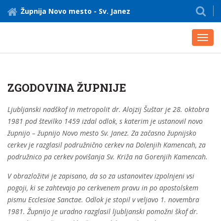
Župnija Novo mesto - Sv. Janez
Toggl
navig
ZGODOVINA ŽUPNIJE
Ljubljanski nadškof in metropolit dr. Alojzij Šuštar je 28. oktobra
1981 pod številko 1459 izdal odlok, s katerim je ustanovil novo
župnijo – župnijo Novo mesto Sv. Janez. Za začasno župnijsko
cerkev je razglasil podružnično cerkev na Dolenjih Kamencah, za
podružnico pa cerkev povišanja Sv. Križa na Gorenjih Kamencah.
V obrazložitvi je zapisano, da so za ustanovitev izpolnjeni vsi
pogoji, ki se zahtevajo po cerkvenem pravu in po apostolskem
pismu Ecclesiae Sanctae. Odlok je stopil v veljavo 1. novembra
1981. Župnijo je uradno razglasil ljubljanski pomožni škof dr.