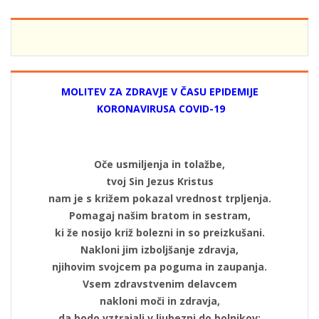
MOLITEV ZA ZDRAVJE V ČASU EPIDEMIJE
KORONAVIRUSA COVID-19
Oče usmiljenja in tolažbe,
tvoj Sin Jezus Kristus
nam je s križem pokazal vrednost trpljenja.
Pomagaj našim bratom in sestram,
ki že nosijo križ bolezni in so preizkušani.
Nakloni jim izboljšanje zdravja,
njihovim svojcem pa poguma in zaupanja.
Vsem zdravstvenim delavcem
nakloni moči in zdravja,
da bodo vztrajali v ljubezni do bolnikov;