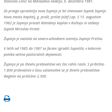
Stanislav Lenič na Miklavževo nedeljo, 6. decembra 1981.
Za prvega upravitelja nove župnije je bil imenovan župnik župnije
Novo mesto Kapitelj, g. prošt, prelat Jožef Lap. S 15. avgustom
1982 je župnijo prevzel dotedanji kaplan v Kočevju in sedanji
župnik Miroslav Virant.
Župnija je nastala na severo-vzhodnem ozemlju župnije Prečna.
V letih od 1985 do 1987 so farani zgradili župnišče, v katerem
poteka večina pastoralnih dejavnosti.
Župnija je po številu prebivalstva ves čas rahlo rasla. S približno
1.800 prebivalcev v času ustanovitve se je število prebivalstva
dvignilo na približno 2.500.